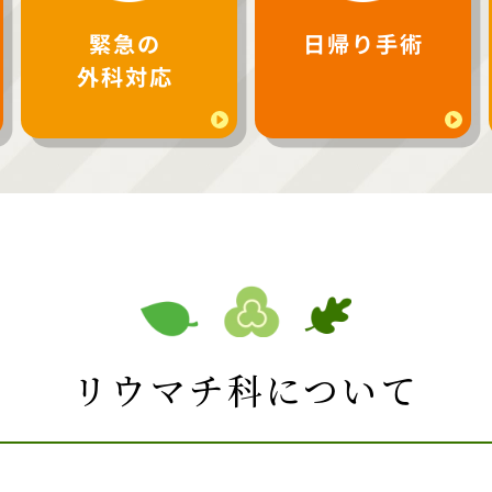
緊急の
日帰り手術
外科対応
リウマチ科について